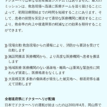
ドクターヘリは単なる患者搬送システムではありません。最大の
ミッションは、救急現場へ迅速に医療チームを送り届けることに
よって、初期治療開始までの時間を短縮することにあります。そ
して、患者の状態を安定させて適切な医療機関に搬送することに
より、救命率の向上や後遺障害の軽減などの効果を期待すること
ができます。
現場出動 救急現場からの通報により、消防から要請を受けて
出動します
施設間搬送 医療機関から、より高度な医療機関へ患者を搬送
します
地域医療 医療機関のない過疎地・離島へは重篤な緊急性に関
わらず派遣し、医療格差をなくします
大規模災害 多数の傷病者が発生した被災地へ、都道府県を越
えて活動します
全都道府県にドクターヘリが配備
日本でドクターヘリの運航が始まったのは2001年4月、岡山県で