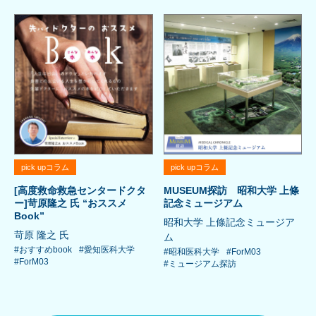
pick upコラム
pick upコラム
[高度救命救急センタードクタ
MUSEUM探訪 昭和大学 上條
ー]苛原隆之 氏 “おススメ
記念ミュージアム
Book”
昭和大学 上條記念ミュージア
苛原 隆之 氏
ム
#おすすめbook
#愛知医科大学
#昭和医科大学
#ForM03
#ForM03
#ミュージアム探訪