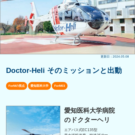
更新日：2024.05.08
Doctor-Heli そのミッションと出動
ForMの視点
愛知医科大学
ForM03
愛知医科大学病院
のドクターヘリ
エアバス式EC135型