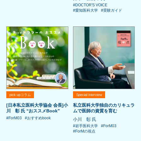
#DOCTOR'S VOICE
#愛知医科大学
#受験ガイド
pick upコラム
Special Interview
[日本私立医科大学協会 会長]小
私立医科大学独自のカリキュラ
川 彰 氏 “おススメBook”
ムで医師の資質を育む
#ForM03
#おすすめbook
小川 彰 氏
#岩手医科大学
#ForM03
#ForMの視点