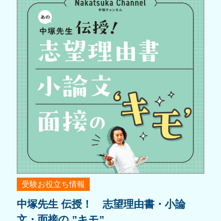
受験お役立ち情報
中塚先生 伝授！ 志望理由書・小論
文・面接の ”キモ”