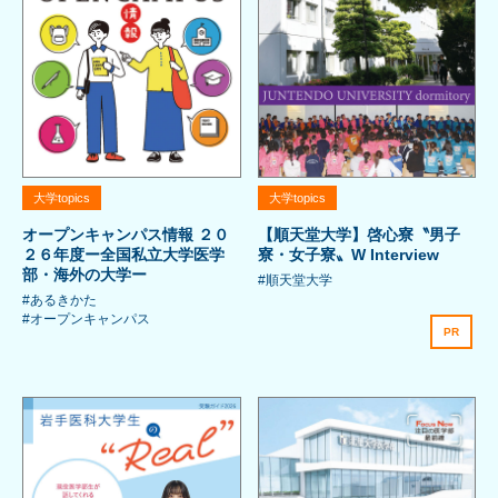
大学topics
大学topics
オープンキャンパス情報 ２０
【順天堂大学】啓心寮〝男子
２６年度ー全国私立大学医学
寮・女子寮〟W Interview
部・海外の大学ー
#順天堂大学
#あるきかた
#オープンキャンパス
PR