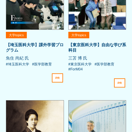
大学topics
大学topics
【埼玉医科大学】課外学習プロ
【東京医科大学】自由な学び系
グラム
科目
魚住 尚紀 氏
三苫 博 氏
#埼玉医科大学
#医学部教育
#東京医科大学
#医学部教育
#ForM04
PR
PR