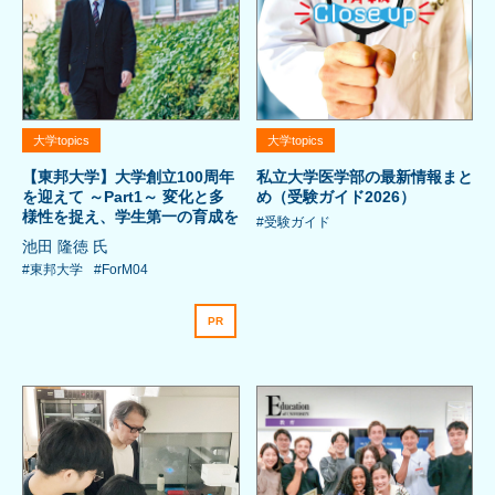
大学topics
大学topics
【東邦大学】大学創立100周年
私立大学医学部の最新情報まと
を迎えて ～Part1～ 変化と多
め（受験ガイド2026）
様性を捉え、学生第一の育成を
#受験ガイド
池田 隆徳 氏
#東邦大学
#ForM04
PR