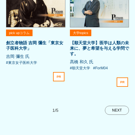
pick upコラム
大学topics
創立者物語 吉岡 彌生「東京女
【順天堂大学】医学は人類の未
子医科大学」
来に、夢と希望を与える学問で
す。
吉岡 彌生 氏
髙橋 和久 氏
#東京女子医科大学
#順天堂大学
#ForM04
PR
PR
1/5
NEXT