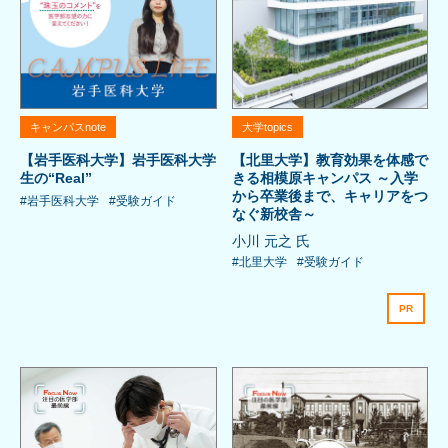
キャンパスnote
大学topics
【岩手医科大学】岩手医科大学
【北里大学】教育効果を体感で
生の“Real”
きる相模原キャンパス ～入学
から卒業後まで、キャリアをつ
#岩手医科大学
#受験ガイド
なぐ新校舎～
小川 元之 氏
#北里大学
#受験ガイド
PR