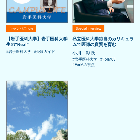
キャンパスnote
Special Interview
【岩手医科大学】岩手医科大学
私立医科大学独自のカリキュラ
生の“Real”
ムで医師の資質を育む
#岩手医科大学
#受験ガイド
小川 彰 氏
#岩手医科大学
#ForM03
#ForMの視点