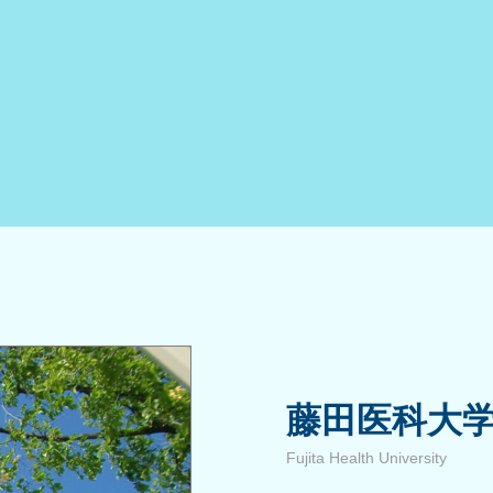
藤田医科大
Fujita Health University