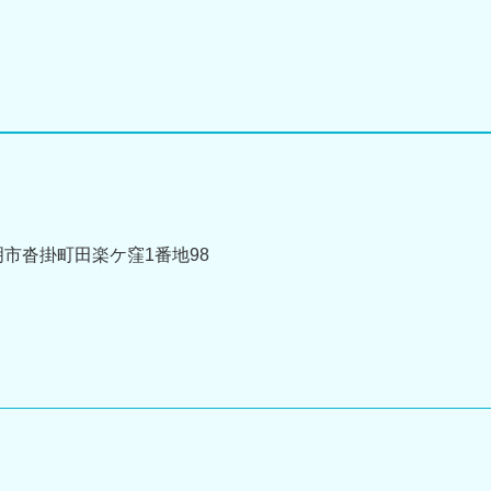
豊明市沓掛町田楽ケ窪1番地98