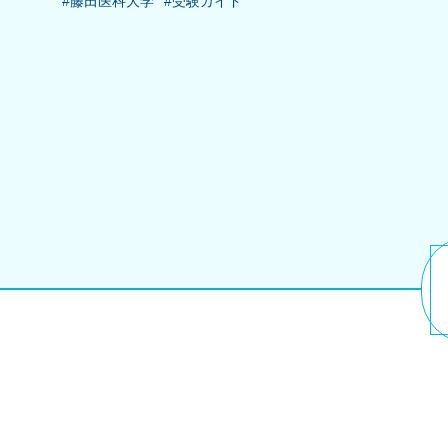
#藤田医科大学
#受験ガイド