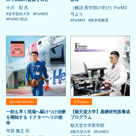
小川 彰 氏
［解説 医学部の学び］ForM3
号より
#岩手医科大学
#ForM03
#ForMの視点
#ForM03
#医学部教育
Special Interview
大学topics
一刻も早く現場へ駆けつけ治療
【順天堂大学】基礎研究医養成
を開始する ドクターヘリの使
プログラム
命
順天堂大学医学部
苛原 隆之 氏
#順天堂大学
#ForM03