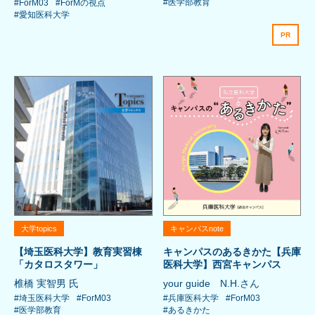
#医学部教育
#ForM03
#ForMの視点
#愛知医科大学
PR
大学topics
キャンパスnote
【埼玉医科大学】教育実習棟
キャンパスのあるきかた【兵庫
「カタロスタワー」
医科大学】西宮キャンパス
椎橋 実智男 氏
your guide N.H.さん
#埼玉医科大学
#ForM03
#兵庫医科大学
#ForM03
#医学部教育
#あるきかた