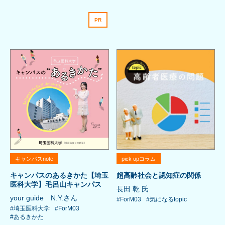
PR
キャンパスnote
pick upコラム
キャンパスのあるきかた【埼玉
超高齢社会と認知症の関係
医科大学】毛呂山キャンパス
長田 乾 氏
your guide N.Y.さん
#ForM03
#気になるtopic
#埼玉医科大学
#ForM03
#あるきかた