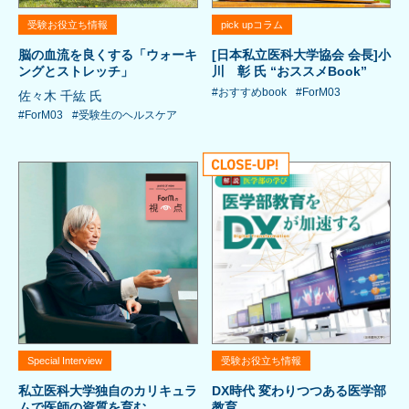
受験お役立ち情報
pick upコラム
脳の血流を良くする「ウォーキ
[日本私立医科大学協会 会長]小
ングとストレッチ」
川 彰 氏 “おススメBook”
#おすすめbook
#ForM03
佐々木 千紘 氏
#ForM03
#受験生のヘルスケア
Special Interview
受験お役立ち情報
私立医科大学独自のカリキュラ
DX時代 変わりつつある医学部
ムで医師の資質を育む
教育