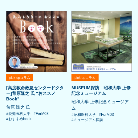
pick upコラム
pick upコラム
[高度救命救急センタードクタ
MUSEUM探訪 昭和大学 上條
ー]苛原隆之 氏 “おススメ
記念ミュージアム
Book”
昭和大学 上條記念ミュージア
苛原 隆之 氏
ム
#愛知医科大学
#ForM03
#昭和医科大学
#ForM03
#おすすめbook
#ミュージアム探訪