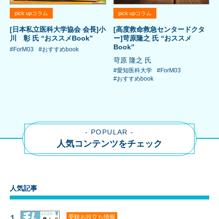
pick upコラム
pick upコラム
[日本私立医科大学協会 会長]小
[高度救命救急センタードクタ
川 彰 氏 “おススメBook”
ー]苛原隆之 氏 “おススメ
Book”
#ForM03
#おすすめbook
苛原 隆之 氏
#愛知医科大学
#ForM03
#おすすめbook
- POPULAR -
人気コンテンツをチェック
人気記事
1
受験お役立ち情報