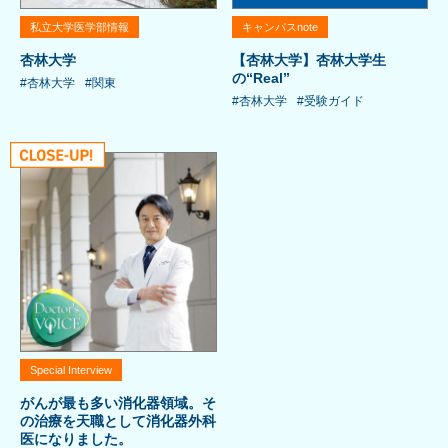
私立大学医学部情報
キャンパスnote
杏林大学
【杏林大学】杏林大学生
の“Real”
#杏林大学
#関東
#杏林大学
#受験ガイド
Special Interview
がんが最も多い消化器領域。そ
の治療を天職として消化器外科
医になりました。