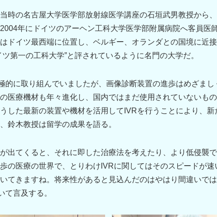
当時の名古屋大学医学部放射線医学講座の石垣武男教授から、
2004年にドイツのアーヘン工科大学医学部附属病院へ客員医
はドイツ最西端に位置し、ベルギー、オランダとの国境に近接
イツ第一の工科大学”と評されているように名門の大学だ。
積極的に取り組んでいましたが、画像診断装置の進歩はめざまし
の医療機材も年々進化し、国内ではまだ使用されていないもの
うした最新の装置や機材を活用してIVRを行うことにより、新
、鈴木教授は留学の成果を語る。
が出てくると、それに即した治療法を考えたり、より低侵襲で
歩の医療の世界で、とりわけIVRに関してはそのスピードが速
いてきますね。将来性があると見込んだのはやはり間違いでは
ついて言及する。