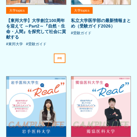
大学topics
大学topics
【東邦大学】大学創立100周年
私立大学医学部の最新情報まと
を迎えて ～Part2～『自然・生
め（受験ガイド2026）
命・人間』を探究して社会に貢
#受験ガイド
献する
#東邦大学
#受験ガイド
PR