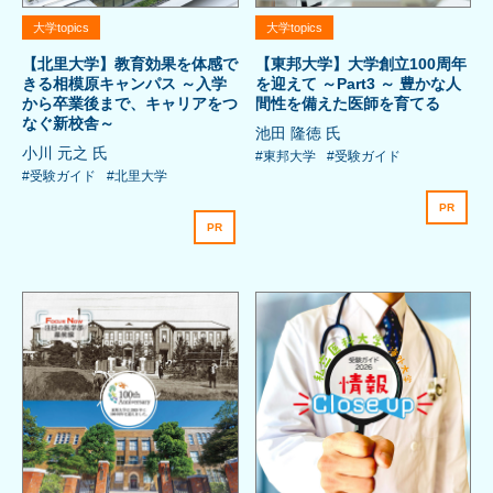
大学topics
大学topics
【北里大学】教育効果を体感で
【東邦大学】大学創立100周年
きる相模原キャンパス ～入学
を迎えて ～Part3 ～ 豊かな人
から卒業後まで、キャリアをつ
間性を備えた医師を育てる
なぐ新校舎～
池田 隆徳 氏
小川 元之 氏
#東邦大学
#受験ガイド
#受験ガイド
#北里大学
PR
PR