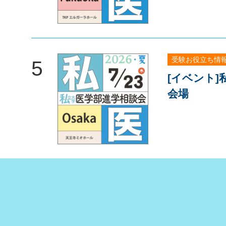
受験お役立ち情
5
[イベント
会場