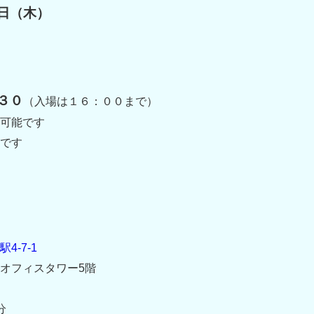
日（木）
３０
（入場は１６：００まで）
可能です
です
-7-1
オフィスタワー5階
分