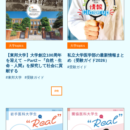
大学topics
大学topics
【東邦大学】大学創立100周年
私立大学医学部の最新情報まと
を迎えて ～Part2～『自然・生
め（受験ガイド2026）
命・人間』を探究して社会に貢
#受験ガイド
献する
#東邦大学
#受験ガイド
PR