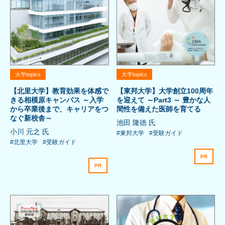
大学topics
大学topics
【北里大学】教育効果を体感で
【東邦大学】大学創立100周年
きる相模原キャンパス ～入学
を迎えて ～Part3 ～ 豊かな人
から卒業後まで、キャリアをつ
間性を備えた医師を育てる
なぐ新校舎～
池田 隆徳 氏
小川 元之 氏
#東邦大学
#受験ガイド
#北里大学
#受験ガイド
PR
PR