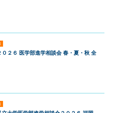
報
２０２６ 医学部進学相談会 春・夏・秋 全
報