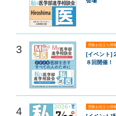
会場
受験お役立ち情
3
[イベント]
８回開催！
受験お役立ち情
4