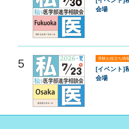
[イベント
会場
受験お役立ち情
5
[イベント
会場